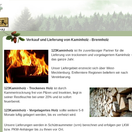
Verkauf und Lieferung von Kaminholz - Brennholz
123Kaminholz
ist Ihr zuverlässiger Partner für die
Lieferung von trockenem und vorgelagertem Kaminholz 
das ganze Jahr.
Unser Liefergebiet erstreckt sich über West-
Mecklenburg. Entferntere Regionen beliefern wir nach
Vereinbarung.
123Kaminholz - Trockenes Holz
ist durch
Kammertrocknung frei von Pilzen und Insekten, liegt in
seiner Restfeuchte bei unter 20% und ist sofort
feuerbereit.
123Kaminholz - Vorgelagertes Holz
sollte weitere 5-8
Monate luftig gelagert werden, bis es verheizt wird.
Unsere Lieferungen werden in Schüttraummeter (srm) berechnet und erfolgen per LKW
bzw. PKW-Anhänger bis zu Ihnen vor Ort.