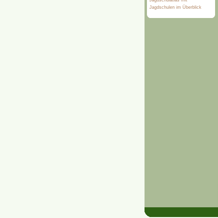
Jagdschulatlas mit
Jagdschulen im Überblick